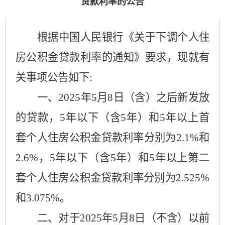
贷款利率的公告
根据中国人民银行《关于下调个人住
房公积金贷款利率的通知》要求，现就有
关事项公告如下
:
一、
2025
年
5
月
8
日（含）之后新发放
的贷款，
5
年以下（含
5
年）和
5
年以上首
套个人住房公积金贷款利率分别为
2.1%
和
2.6%
，
5
年以下（含
5
年）和
5
年以上第二
套个人住房公积金贷款利率分别为
2.525%
和
3.075%
。
二、
对于
2025
年
5
月
8
日（不含）以前