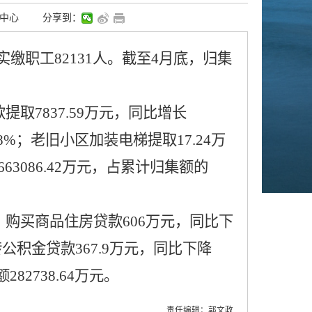
中心
分享到：
,实缴职工
82131
人。截至
4月
底，归集
提取7837.59万元，同比增长
4.18%；老旧小区加装电梯提取17.24万
63086.42万元，占累计归集额的
中，购买商品住房贷款606万元，同比下
转公积金贷款367.9万元，同比下降
82738.64万元。
责任编辑：郭文政