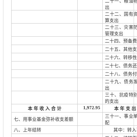
二十一、粮油
出
二十二、国有
算支出
二十三、灾害
管理支出
二十四、预备
二十五、其他
二十六、转移
二十七、债务
二十八、债务
二十九、债务
出
三十、抗疫特
的支出
1,972.95
本 年 收 入 合 计
本 年 支 出
三十一、事业
七、用事业基金弥补收支差额
配
八、上年结转
其中：转入