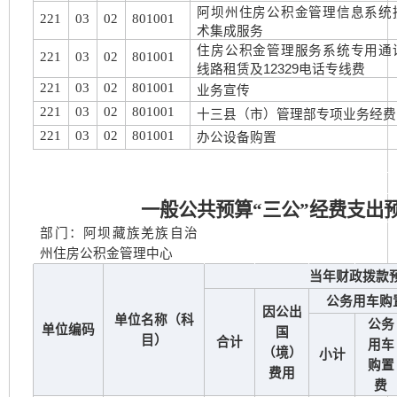
阿坝州住房公积金管理信息系统
221
03
02
801001
术集成服务
住房公积金管理服务系统专用通
221
03
02
801001
线路租赁及12329电话专线费
221
03
02
801001
业务宣传
221
03
02
801001
十三县（市）管理部专项业务经费
221
03
02
801001
办公设备购置
一般公共预算“三公”经费支出
部门：阿坝藏族羌族自治
州住房公积金管理中心
当年财政拨款
公务用车购
因公出
单位名称（科
公务
单位编码
国
目）
合计
用车
（境）
小计
购置
费用
费