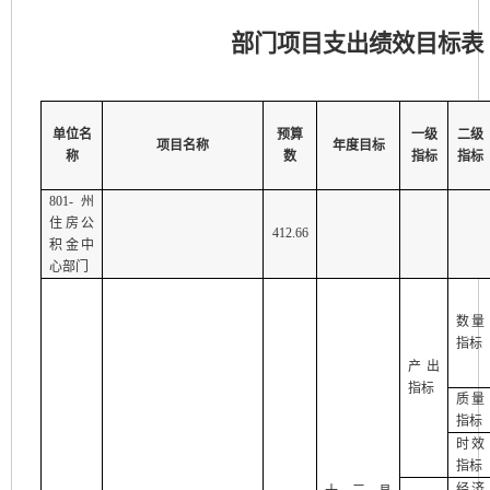
部门项目支出绩效目标表（
单位名
预算
一级
二级
项目名称
年度目标
称
数
指标
指标
801-州
住房公
412.66
积金中
心部门
数量
指标
产出
指标
质量
指标
时效
指标
经济