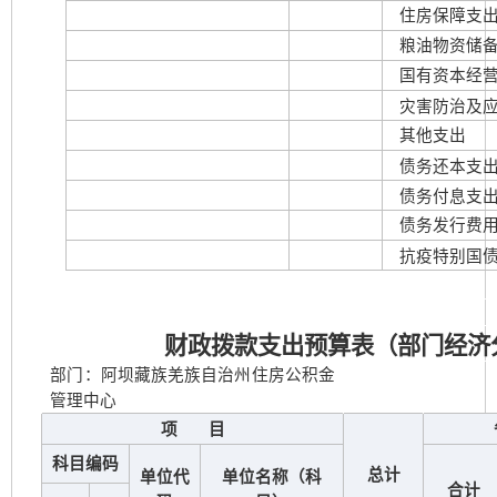
住房保障支
粮油物资储
国有资本经
灾害防治及应
其他支出
债务还本支
债务付息支
债务发行费
抗疫特别国债
财政拨款支出预算表（部门经济
部门：阿坝藏族羌族自治州住房公积金
管理中心
项 目
科目编码
总计
单位代
单位名称（科
合计