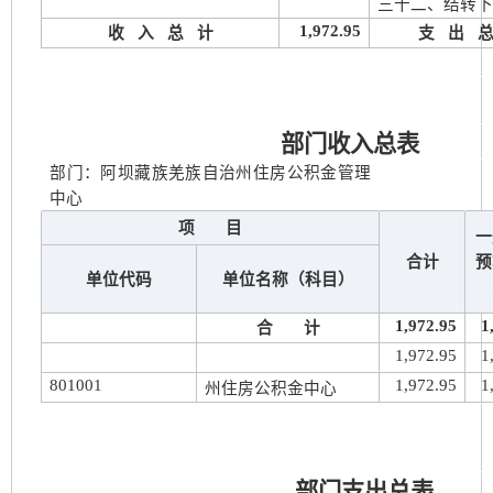
三十二、结转
1,972.95
收 入 总 计
支 出 
部门收入总表
部门：阿坝藏族羌族自治州住房公积金管理
中心
项 目
一
合计
预
单位代码
单位名称（科目）
1,972.95
1
合 计
1,972.95
1
801001
1,972.95
1
州住房公积金中心
部门支出总表