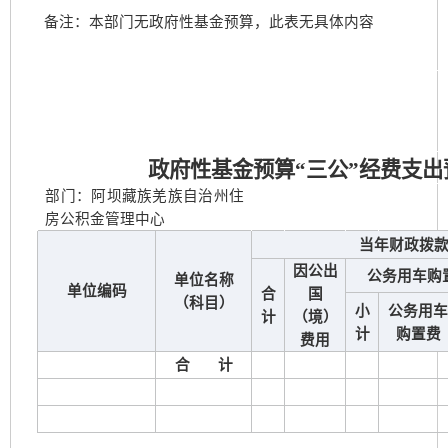
备注：本部门无政府性基金预算，此表无具体内容
政府性基金预算“三公”经费支出
部门：阿坝藏族羌族自治州住
房公积金管理中心
当年财政拨
因公出
公务用车购
单位名称
单位编码
合
国
（科目）
小
公务用
计
（境）
计
购置费
费用
合 计