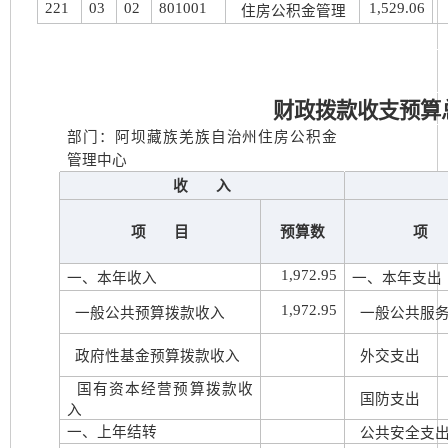
221
03
02
801001
1,529.06
住房公积金管理
财政拨款收支预算
部门：阿坝藏族羌族自治州住房公积金
管理中心
收 入
项 目
预算数
项
1,972.95
一、本年收入
一、本年支出
1,972.95
一般公共预算拨款收入
一般公共服
政府性基金预算拨款收入
外交支出
国有资本经营预算拨款收
国防支出
入
一、上年结转
公共安全支